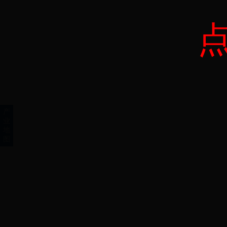
产
业
地
图