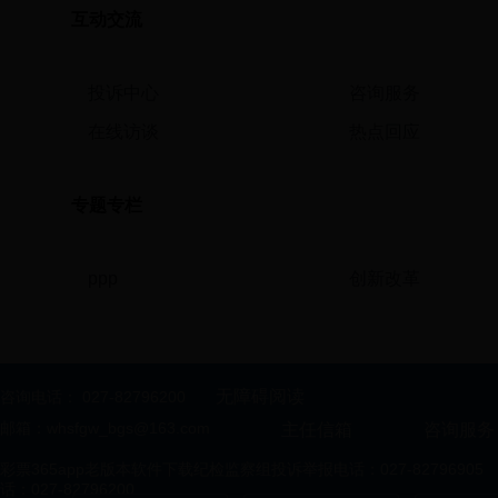
互动交流
投诉中心
咨询服务
在线访谈
热点回应
专题专栏
ppp
创新改革
无障碍阅读
咨询电话：
027-82796200
邮箱：whsfgw_bgs@163.com
主任信箱
咨询服务
彩票365app老版本软件下载纪检监察组投诉举报电话：027-827969
话：027-82796200