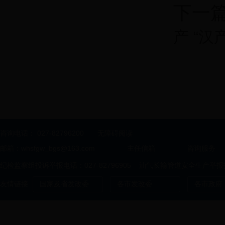
下一
产 “
咨询电话：
027-82796200
无障碍阅读
邮箱：whsfgw_bgs@163.com
主任信箱
咨询服务
纪检监察组投诉举报电话：027-82796905 油气长输管道安全生产举报投诉
友情链接