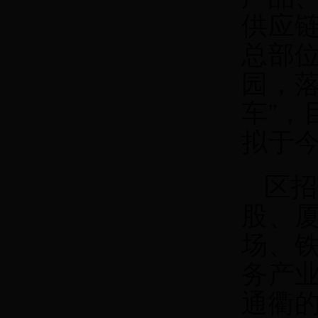
供应
总部
园，
车”
拟于
区招
股、
场、
务产
通衢