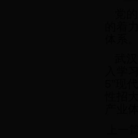
党的
的着
体系
武汉
入学习
5”现
性招
产业
上一