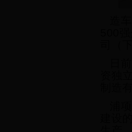
造车
500
司（下
日前
资独
制造有
浦项
建设
生产