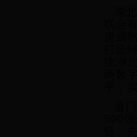
湖北
联合
进成
打造
绕湖
商数
平，
厦门
500
链、