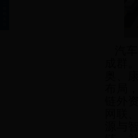
二
维
码
关
注
汽车
成群
奥、
布局
链外
网联
源与