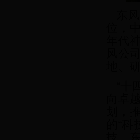
东风
位，中
年代
风公
地、
“十
向卓越
划，
的“科
技、