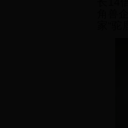
长14
角兽
家“驼