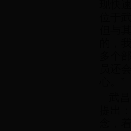
现快速
位于
但与
的，
多个
员还
心。”
武昌
提出
念，