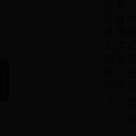
格局
关键
将贯
工作
招商
》
链，
二
维
环境促
码
关
注
上一
下一