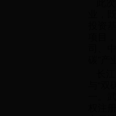
此次
业，
投资
项目
司、中
碳”产
长江
与“双
一。
权注