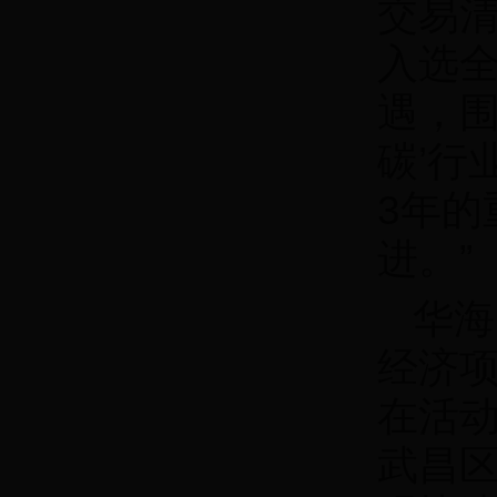
交易清
入选
遇，围
碳’行
3年的
进。”
华海
经济
在活
武昌