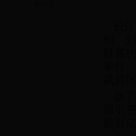
城区风采
长江
昀 刘
目签
举行。
武昌
据了
商引资
超百