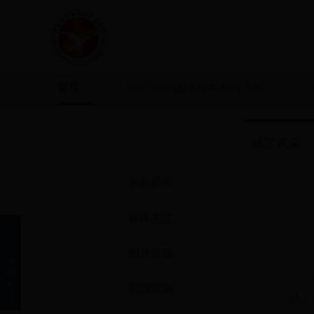
首页
彩票365app老版本软件下载
新闻中心
城区风采
发改要闻
媒体关注
》
二
图片新闻
维
码
关
视频新闻
进，
注