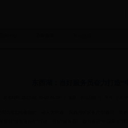
新闻中心
政务服务
互动交流
东西湖：当好服务员奋力打造“
发布时间:
2023-01-20 09:26:39
来源：
长江日报
字号：
[
大
中
2023湖北两会期间，省人大代表、东西湖区区长周明表示，将
开展好“城市更新年”行动，当好“服务员”，奋力推进“中国网谷”建