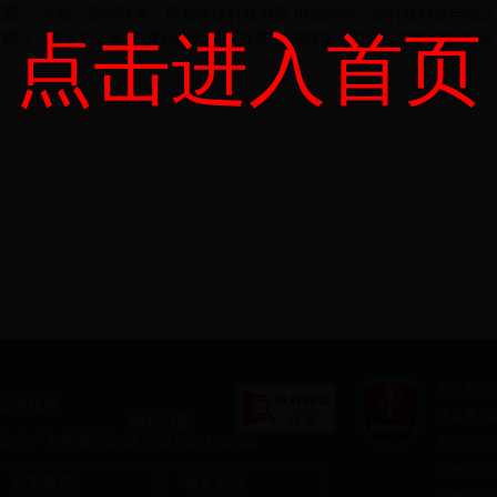
一篇：
央视《新闻联播》聚焦武汉科技创新 中国光谷：走科技自立自强之
点击进入首页
一篇：
“四大产业集群”撑起高质量发展骨架 黄陂聚力打造先进制造新基地
关闭
主办单位：
咨询服务
改革委员
网站地图
生产举报投诉电话：027-82796200
单位地址：
江大道18