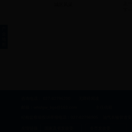
上
城区风采
下
产
业
地
图
咨询电话：
027-82796200
无障碍阅读
邮箱：whsfgw_bgs@163.com
主任信箱
纪检监察组投诉举报电话：027-82796905 油气长输管道安全
友情链接