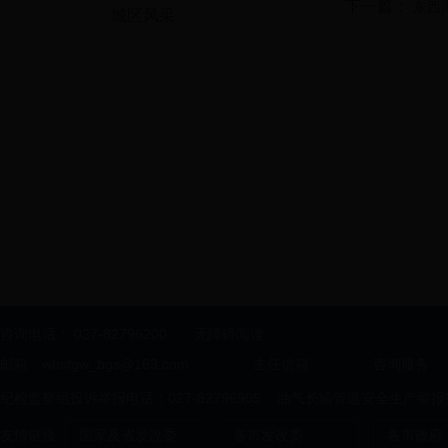
下一篇：
东西
城区风采
咨询电话：
027-82796200
无障碍阅读
邮箱：whsfgw_bgs@163.com
主任信箱
咨询服务
纪检监察组投诉举报电话：027-82796905 油气长输管道安全生产举报投诉
友情链接