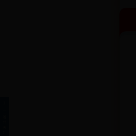
》
二
维
码
关
注