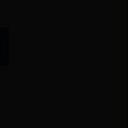
》
二
维
码
关
注