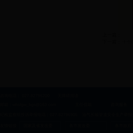
上一篇：
下一篇：
十个
咨询电话：
027-82796200
无障碍阅读
邮箱：whsfgw_bgs@163.com
主任信箱
咨询服务
纪检监察组投诉举报电话：027-82796905 油气长输管道安全生产举报投诉
友情链接