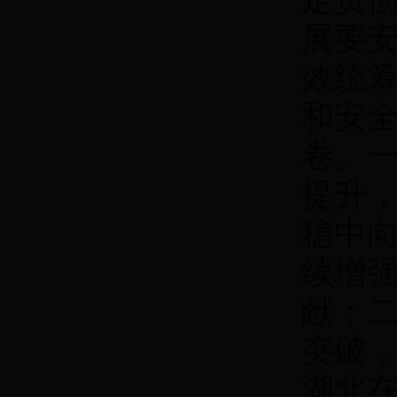
展要安
效统
和安
卷。
提升
稳中
续增
献；
突破
湖北