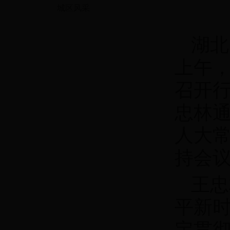
城区风采
湖北
上午
召开
忠林通
人大
持会
王忠
平新
定贯彻