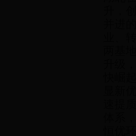
升，
并进
业、转
两基地
升级
快崛
显新
速提
体系
恒优