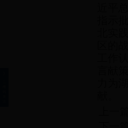
近平
指示
北实
区的
工作
言献
》
力为
二
维
码
献。
关
注
上一
下一