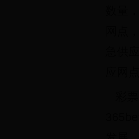
数量，
网点
急供应
应网
彩票
365
发展，