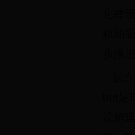
化建设
粮油
步推
据介
bet
设施建