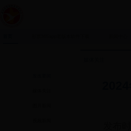
首页
彩票365app老版本软件下载
新闻中心
新闻中心
媒体关注
发改要闻
20
媒体关注
图片新闻
视频新闻
发布时