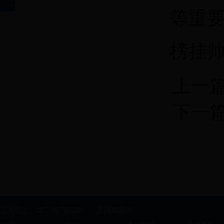
注
等重要
榜挂帅
上一
下一
咨询电话：
027-82796200
无障碍阅读