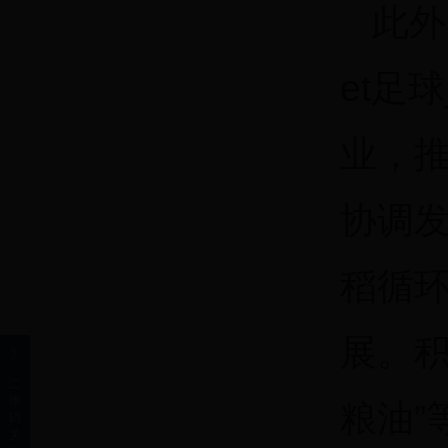
此外
et足
业，
协调发
稻循环
展。积
》
二
维
粮油”
码
关