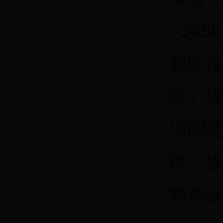
_36
和区
区）现
汉阳逻
路、铁
粮南运