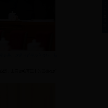
《
大
督
查
提
意
见
会堂开幕。这是习近平步入会场。
新
热烈，主席台帷幕正中的国徽在鲜