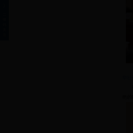
》
二
维
码
关
注
华社
艳的