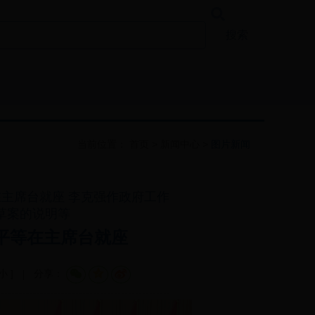
智能问答
搜索
当前位置：
首页
>
新闻中心
>
图片新闻
主席台就座 李克强作政府工作
草案的说明等
平等在主席台就座
小
]
分享：