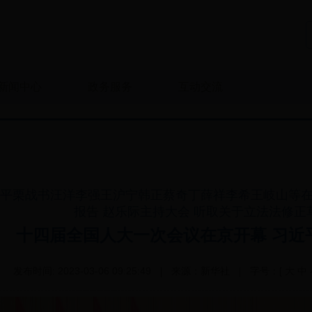
新闻中心
政务服务
互动交流
平栗战书汪洋李强王沪宁韩正蔡奇丁薛祥李希王岐山等在
报告 赵乐际主持大会 听取关于立法法修正
十四届全国人大一次会议在京开幕 习近
发布时间:
2023-03-06 09:25:49
来源：
新华社
字号：
[
大
中