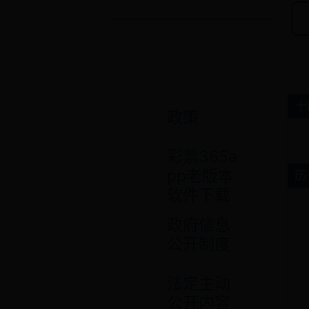
十
政策
彩票365a
pp老版本
历
软件下载
政府信息
公开制度
法定主动
公开内容