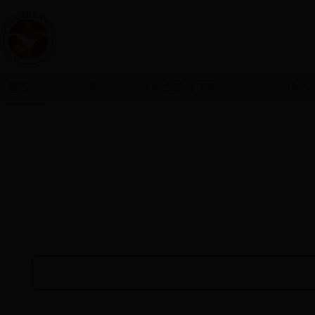
首页
彩票365app老版本软件下载
新闻中心