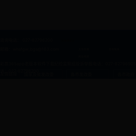
咨询电话：
027-82796200
无障碍阅读
邮箱：whsfgw_bgs@163.com
主任信箱
咨询服务
网站地图
彩票365app老版本软件下载纪检监察组投诉举报电话：027-82796
话：027-82796200
友情链接