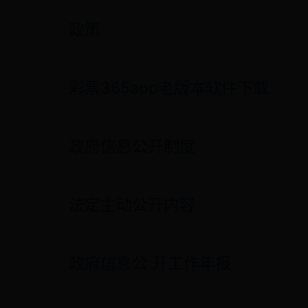
政策
彩票365app老版本软件下载
政府信息公开制度
法定主动公开内容
政府信息公 开工作年报