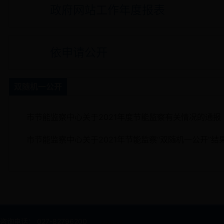
政府网站工作年度报表
依申请公开
双随机一公开
市节能监察中心关于2021年度节能监察有关情况的通报
市节能监察中心关于2021年节能监察“双随机一公开”结
咨询电话：
027-82796200
无障碍阅读