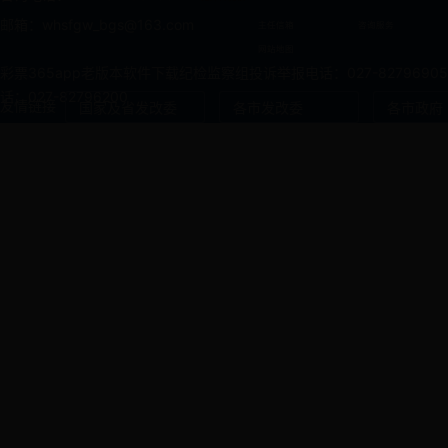
邮箱：whsfgw_bgs@163.com
主任信箱
咨询服务
网站地图
彩票365app老版本软件下载纪检监察组投诉举报电话：027-82796
话：027-82796200
友情链接